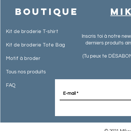
Boutique
MI
Kit de broderie T-shirt
Inscris toi à notre ne
derniers produits ai
Kit de broderie Tote Bag
(Tu peux te DÉSABON
Motif à broder
Tous nos produits
FAQ
© 2021 MIkac