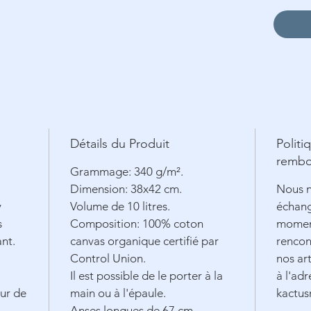
Détails du Produit
Politi
rembo
Grammage: 340 g/m².
Dimension: 38x42 cm.
Nous n
y
Volume de 10 litres.
échang
s
Composition: 100% coton
moment
ant.
canvas organique certifié par
rencon
Control Union.
nos art
Il est possible de le porter à la
à l'adr
ur de
main ou à l'épaule.
kactu
Anses longues de 67 cm.