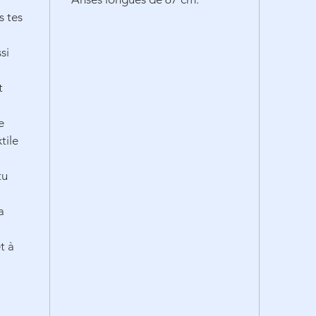
s tes
si
t
e
tile
tu
a
t à