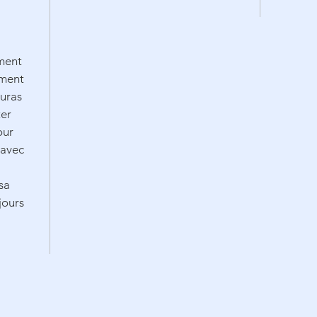
ement
ement
auras
ter
our
 avec
sa
jours