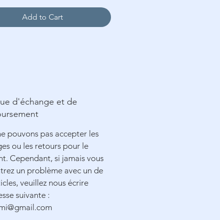
Une fiche explicative
Une aiguille
Add to Cart
Un Tambour Elbesee de
ø16cm (Optionnel)
que d'échange et de
ursement
e pouvons pas accepter les
es ou les retours pour le
. Cependant, si jamais vous
trez un problème avec un de
icles, veuillez nous écrire
esse suivante :
smi@gmail.com