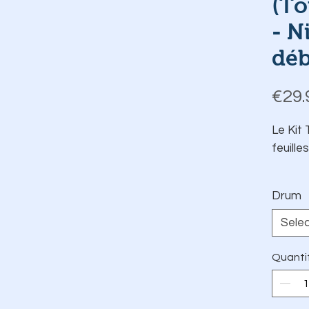
(To
- N
déb
€29.
Le Kit
feuille
Drum
Sele
Quanti