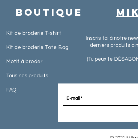
Boutique
MI
Kit de broderie T-shirt
Inscris toi à notre ne
derniers produits ai
Kit de broderie Tote Bag
(Tu peux te DÉSABON
Motif à broder
Tous nos produits
FAQ
© 2021 MIkac