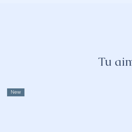
Tu aim
New