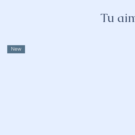
Tu aim
New