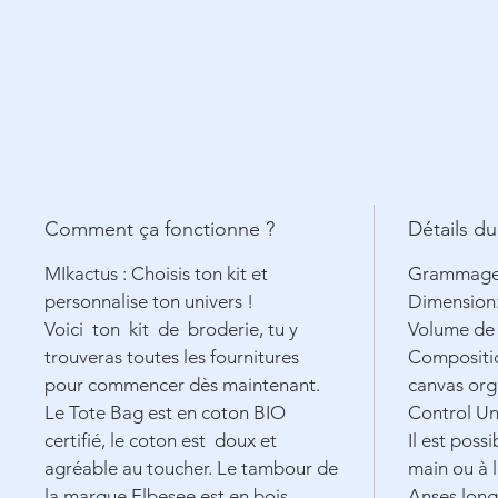
Comment ça fonctionne ?
Détails du
MIkactus : Choisis ton kit et
Grammage:
personnalise ton univers !
Dimension:
Voici ton kit de broderie, tu y
Volume de 1
trouveras toutes les fournitures
Compositi
pour commencer dès maintenant.
canvas org
Le Tote Bag est en coton BIO
Control Un
certifié, le coton est doux et
Il est possi
agréable au toucher. Le tambour de
main ou à l
la marque Elbesee est en bois
Anses long