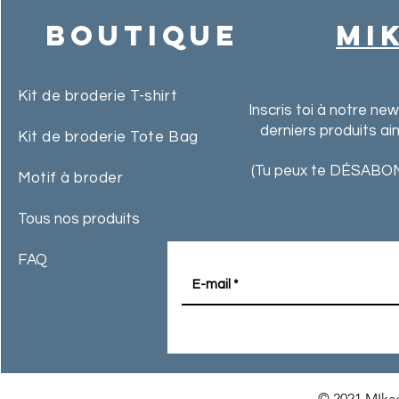
Boutique
MI
Kit de broderie T-shirt
Inscris toi à notre ne
derniers produits ai
Kit de broderie Tote Bag
(Tu peux te DÉSABON
Motif à broder
Tous nos produits
FAQ
© 2021 MIkac