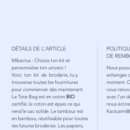
DÉTAILS DE L'ARTICLE
POLITIQ
DE REM
MIkactus : Choisis ton kit et
personnalise ton univers !
Nous pouvo
Voici ton kit de broderie, tu y
echanges o
trouveras toutes les fournitures
moment. Ce
pour commencer dès maintenant.
vous renco
Le Tote Bag est en coton
BIO
avec l'un de
certifié, le coton est épais ce qui
nous écrire
rend le sac solide. Le tambour est
Kactusmi@
en bambou, réutilisable pour toutes
tes futures broderies. Les papiers,