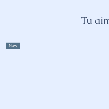
Tu aim
New