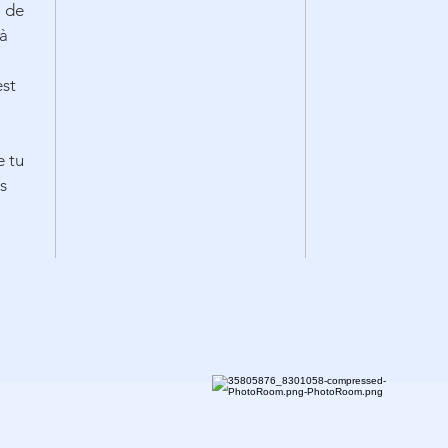
i de
 à
est
e tu
s