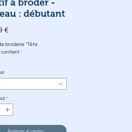
if à broder -
eau : débutant
Precio
9 €
de broderie "Tête
" contient :
2
motifs pré-imprimé sur une
ur
feuille autocollante et
hydrosoluble
r
Une aiguille
La fiche explicative
ad
*
Les fils DMC 🇫🇷
Tambour Elbesee 🇬🇧 de ø
12 cm (Optionnel)
Agregar al carrito