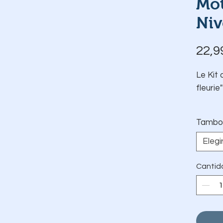
Mot
Niv
22,9
Le Kit 
fleurie
Tambo
Elegi
Cantid