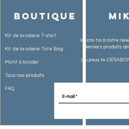
Boutique
MI
Kit de broderie T-shirt
Inscris toi à notre ne
derniers produits ai
Kit de broderie Tote Bag
(Tu peux te DÉSABON
Motif à broder
Tous nos produits
FAQ