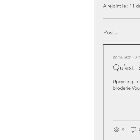
A rejoint le : 11 
Posts
22 mai 2021
∙
8
m
Qu'est-c
Upcycling : 
broderie Vous
9