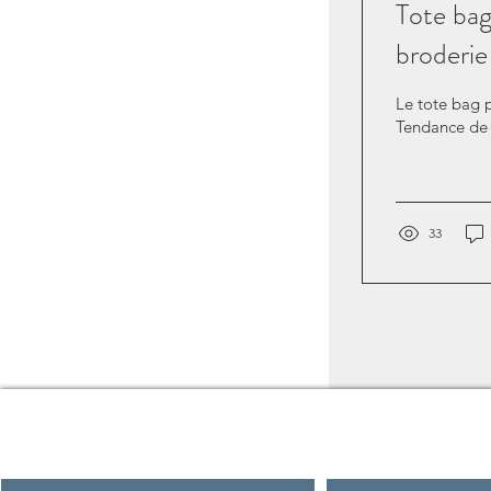
Tote bag
broderie
Le tote bag p
Tendance de p
33