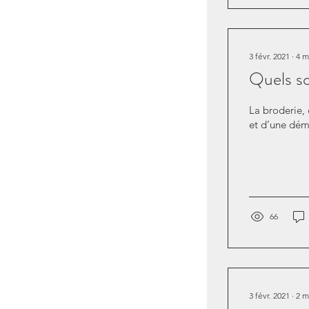
3 févr. 2021
∙
4
m
Quels so
La broderie, c
et d’une dém
66
3 févr. 2021
∙
2
m