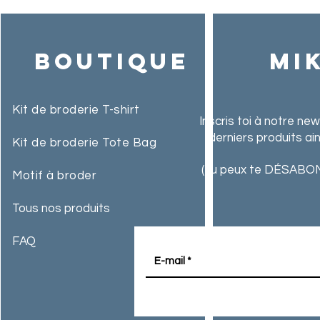
Boutique
MI
Kit de broderie T-shirt
Inscris toi à notre ne
derniers produits ai
Kit de broderie Tote Bag
(Tu peux te DÉSABON
Motif à broder
Tous nos produits
FAQ