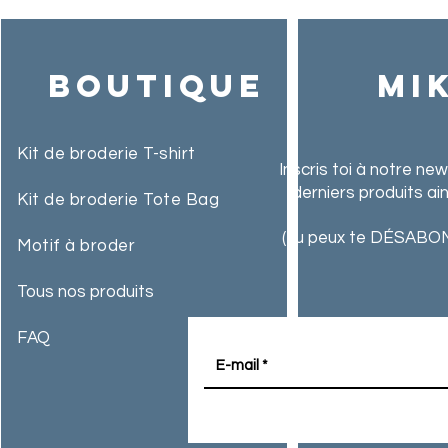
Boutique
MI
Kit de broderie T-shirt
Inscris toi à notre ne
derniers produits ai
Kit de broderie Tote Bag
(Tu peux te DÉSABON
Motif à broder
Tous nos produits
FAQ