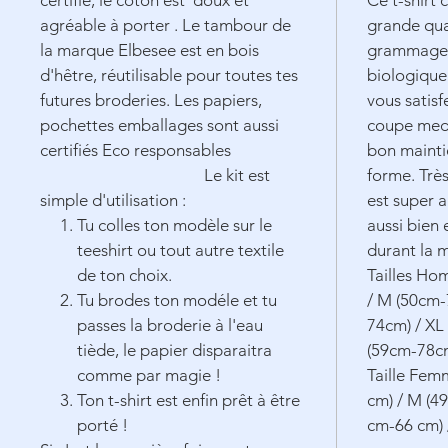
certifié, le coton est doux et
Ce t-shirt 
agréable à porter . Le tambour de
grande qua
la marque Elbesee est en bois
grammage 
d'hêtre,
réutilisable
pour toutes tes
biologique 
futures broderies. Les papiers,
vous satisf
pochettes emballages sont aussi
coupe medi
certifiés Eco responsables
bon mainti
Le kit est
forme. Très
simple d'utilisation :
est super 
Tu colles ton modèle sur le
aussi bien 
teeshirt ou tout autre textile
durant la 
de ton choix.
Tailles Ho
Tu brodes ton modéle et tu
/ M (50cm-
passes la broderie à l'eau
74cm) / XL
tiède, le papier disparaitra
(59cm-78c
comme par magie !
Taille Fem
Ton t-shirt est enfin prêt à être
cm) / M (49
porté !
cm-66 cm) 