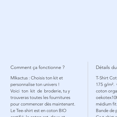
Comment ça fonctionne ?
Détails du
MIkactus : Choisis ton kit et
T-Shirt Co
personnalise ton univers !
175 g/m².
Voici ton kit de broderie, tu y
coton orga
trouveras toutes les fournitures
oekotex100
pour commencer dès maintenant.
médium fit
Le Tee-shirt est en coton
BIO
Bande de p