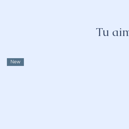
Tu aim
New