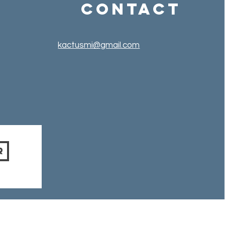
Contact
kactusmi@gmail.com
r