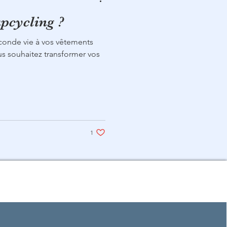
upcycling ?
conde vie à vos vêtements
us souhaitez transformer vos
1 j'aime. Vous n'aimez plus ce post
1