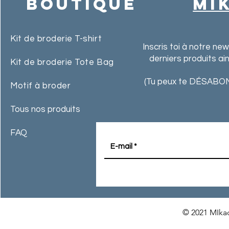
Boutique
MI
Kit de broderie T-shirt
Inscris toi à notre ne
derniers produits ai
Kit de broderie Tote Bag
(Tu peux te DÉSABON
Motif à broder
Tous nos produits
FAQ
© 2021 MIkac