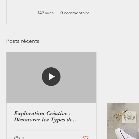
149 vues
0 commentaire
Posts récents
Exploration Créative :
Qu'est-ce
Découvrez les Types de
Broderie pour Personnaliser
vos Tote-Bags et T-shirts
Vous n'aimez plus ce post
3
16