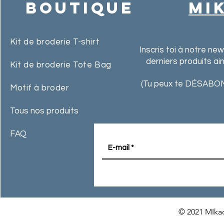
Boutique
MI
Kit de broderie T-shirt
Inscris toi à notre ne
derniers produits ai
Kit de broderie Tote Bag
(Tu peux te DÉSABON
Motif à broder
Tous nos produits
FAQ
© 2021 MIkac