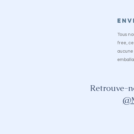
Env
Tous nos
free, ce
aucun
emballa
Retrouve-n
@M