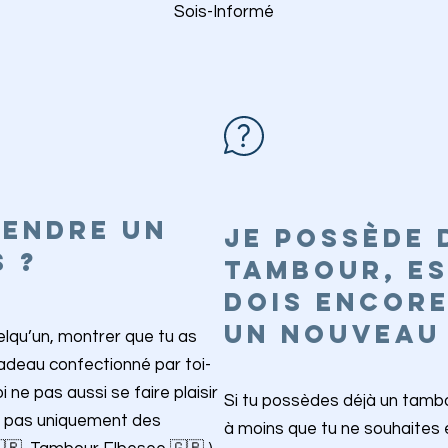
Sois-Informé
RENDRE UN
JE POSSÈDE 
S ?
TAMBOUR, ES
DOIS ENCORE
UN NOUVEAU
uelqu’un, montrer que tu as
cadeau confectionné par toi-
ne pas aussi se faire plaisir
Si tu possèdes déjà un tambo
e pas uniquement des
à moins que tu ne souhaites en 