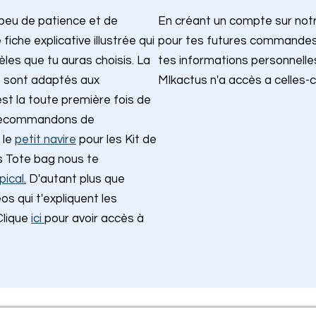
un peu de patience et de
En créant un compte sur not
iche explicative illustrée qui
pour tes futures commandes. 
èles que tu auras choisis. La
tes informations personnell
 sont adaptés aux
MIkactus n'a accès a celles-ci
t la toute première fois de
e recommandons de
 le
petit navire
pour les Kit de
cs Tote bag nous te
pical
.
D'autant plus que
s qui t'expliquent les
Clique
ici
pour avoir accès à