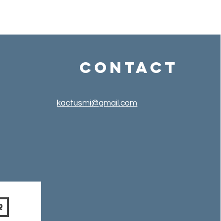
Contact
kactusmi@gmail.com
r