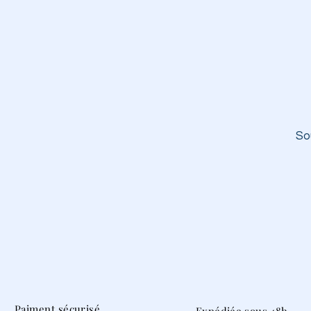
So
Paiment sécurisé