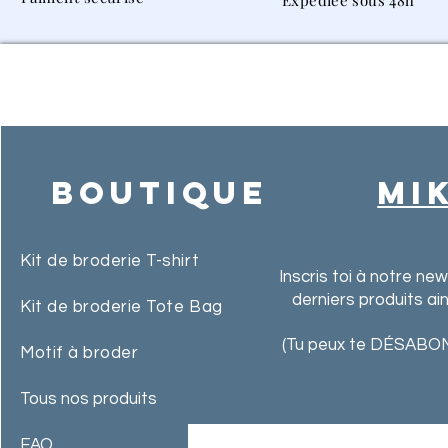
Expédiée sous 48h
Boutique
MI
Kit de broderie T-shirt
Inscris toi à notre ne
derniers produits ai
Kit de broderie Tote Bag
(Tu peux te DÉSABON
Motif à broder
Tous nos produits
FAQ