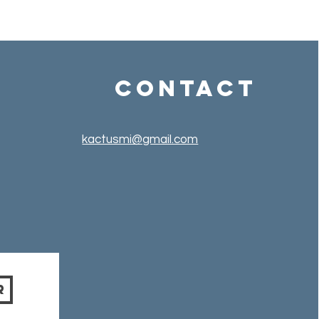
Contact
kactusmi@gmail.com
r