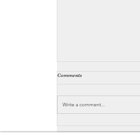
Comments
Write a comment...
Exploration Créative :
Découvrez les Types de
Broderie pour Personnaliser