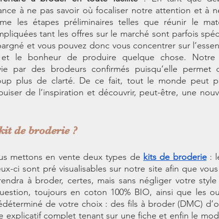
ce à ne pas savoir où focaliser notre attention et à ne
les étapes préliminaires telles que réunir le matér
liquées tant les offres sur le marché sont parfois spécif
pargné et vous pouvez donc vous concentrer sur l’essentie
e et le bonheur de produire quelque chose. Notre
vie par des brodeurs confirmés puisqu’elle permet d
oup plus de clarté. De ce fait, tout le monde peut pro
uiser de l’inspiration et découvrir, peut-être, une nouv
kit de broderie ?
us mettons en vente deux types de 
kits de broderie
 : 
ux-ci sont pré visualisables sur notre site afin que vous 
endra à broder, certes, mais sans négliger votre style ! 
uestion, toujours en coton 100% BIO, ainsi que les out
édéterminé de votre choix : des fils à broder (DMC) d’ori
e explicatif complet tenant sur une fiche et enfin le mod