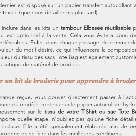
ernier est disposé sur un papier transfert autocollant af
 textile (que nous détaillerons plus tard). 
inclure dans les kits un 
tambour Elbesee réutilisable
 p
i-ci est optionnel à la vente. Cela vous évitera donc de
ndésirables. Enfin, dans chaque passage de commande, i
ouleur du motif désiré, ce qui influencera la compositio
 couleur du tissu des sacs Tote Bag est également customi
boutique de matériel de broderie.
 un kit de broderie pour apprendre à broder
ande reçue, vous pouvez directement passer à l’action.
munir du modèle contenu sur le papier autocollant hydro
nneusement sur le 
tissu de votre T-Shirt ou sac Tote B
porte quelle étape, n’oubliez pas qu’une fiche détaillé
 incluse. Elle a été spécialement élaborée afin de per
roderie de se faire dans les meilleures conditions. 