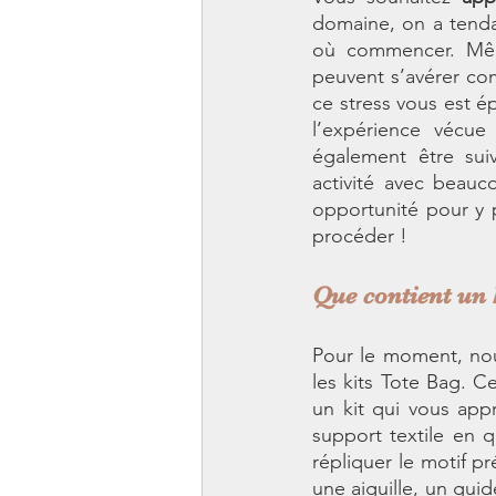
domaine, on a tendan
où commencer. Même 
peuvent s’avérer comp
ce stress vous est é
l’expérience vécu
également être sui
activité avec beauc
opportunité pour y p
procéder !
Que contient un 
Pour le moment, no
les kits Tote Bag. Ce
un kit qui vous appr
support textile en q
répliquer le motif pr
une aiguille, un guid