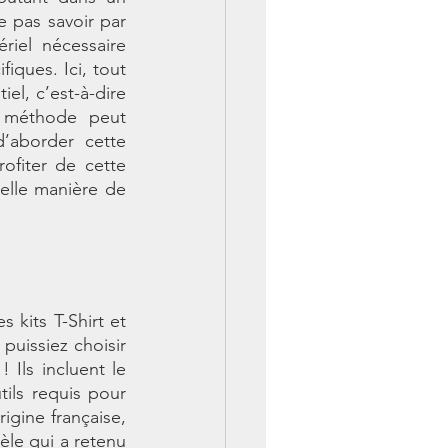
 pas savoir par 
iel nécessaire 
iques. Ici, tout 
l, c’est-à-dire 
 méthode peut 
’aborder cette 
fiter de cette 
elle manière de 
les kits T-Shirt et 
puissiez choisir 
Ils incluent le 
ils requis pour 
gine française,  
èle qui a retenu 