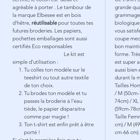
agréable à porter . Le tambour de
grande qua
la marque Elbesee est en bois
grammage 
d'hêtre,
réutilisable
pour toutes tes
biologique 
futures broderies. Les papiers,
vous satisf
pochettes emballages sont aussi
coupe medi
certifiés Eco responsables
bon mainti
Le kit est
forme. Très
simple d'utilisation :
est super 
Tu colles ton modèle sur le
aussi bien 
teeshirt ou tout autre textile
durant la 
de ton choix.
Tailles Ho
Tu brodes ton modéle et tu
/ M (50cm-
passes la broderie à l'eau
74cm) / XL
tiède, le papier disparaitra
(59cm-78c
comme par magie !
Taille Fem
Ton t-shirt est enfin prêt à être
cm) / M (49
porté !
cm-66 cm) 