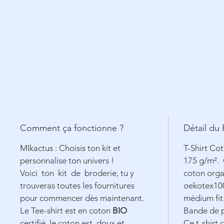
Comment ça fonctionne ?
Détail du 
MIkactus : Choisis ton kit et
T-Shirt Co
personnalise ton univers !
175 g/m².
Voici ton kit de broderie, tu y
coton orga
trouveras toutes les fournitures
oekotex100
pour commencer dès maintenant.
médium fit
Le Tee-shirt est en coton
BIO
Bande de p
certifié, le coton est doux et
Ce t-shirt 