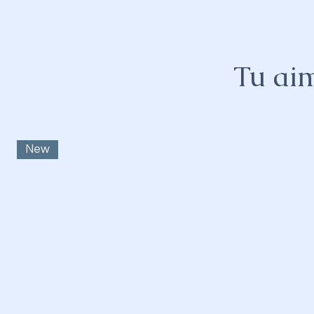
Tu aim
New