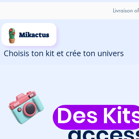
Livraison o
Mikactus
Choisis ton kit et crée ton univers
Des Kit
access