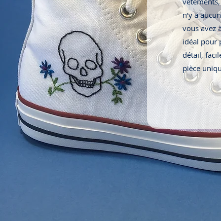
vêtements, 
n'y a aucun
vous avez à 
idéal pour 
détail, fac
pièce uniqu