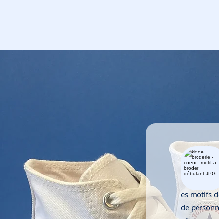
es motifs 
de personna