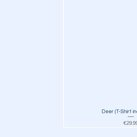
Quick V
Deer (T-Shirt i
Pr
€29.9