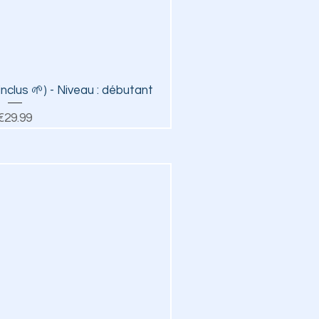
ick View
nclus 🌱) - Niveau : débutant
Price
€29.99