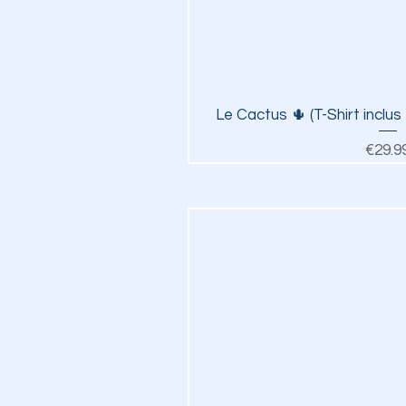
Quick V
Le Cactus 🌵 (T-Shirt inclus
Pr
€29.9