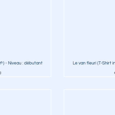
iew
Qu
 🌱) - Niveau : débutant
Le van fleuri (T-Shirt 
ice
9