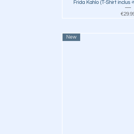
Quick V
Frida Kahlo (T-Shirt inclus 
Pr
€29.9
New