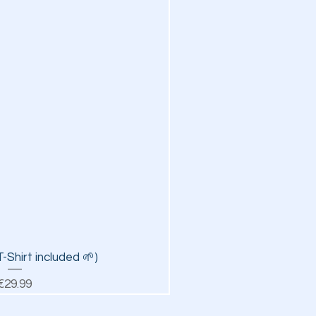
ick View
-Shirt included 🌱)
Price
€29.99