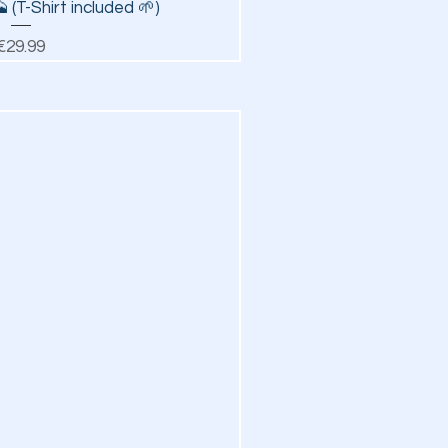
ick View
 (T-Shirt included 🌱)
Price
€29.99