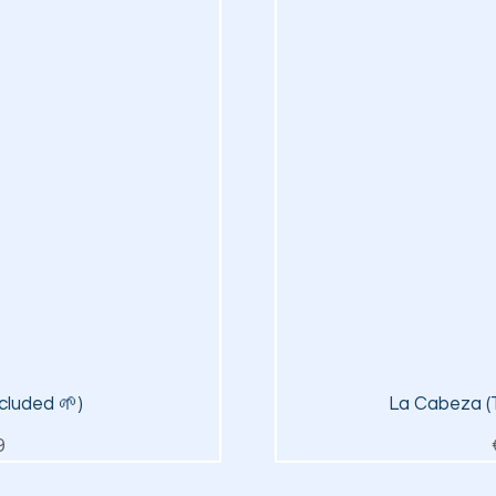
iew
Qu
ncluded 🌱)
La Cabeza (T
ice
9