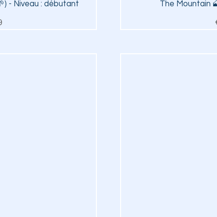
iew
Qu
🌱) - Niveau : débutant
The Mountain 🗻
ice
9