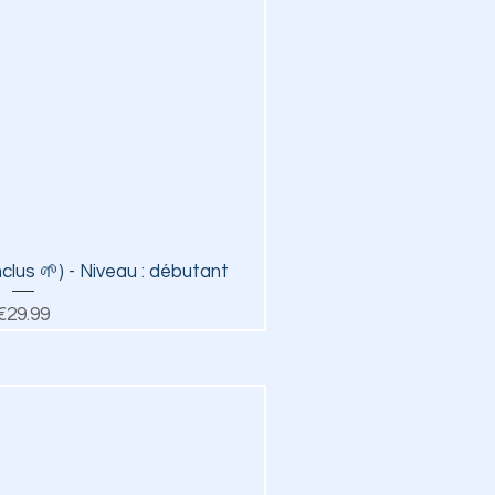
ick View
inclus 🌱) - Niveau : débutant
Price
€29.99