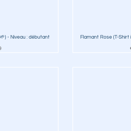
iew
Qu
 🌱) - Niveau : débutant
Flamant Rose (T-Shirt i
ice
9