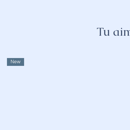
Tu aim
New