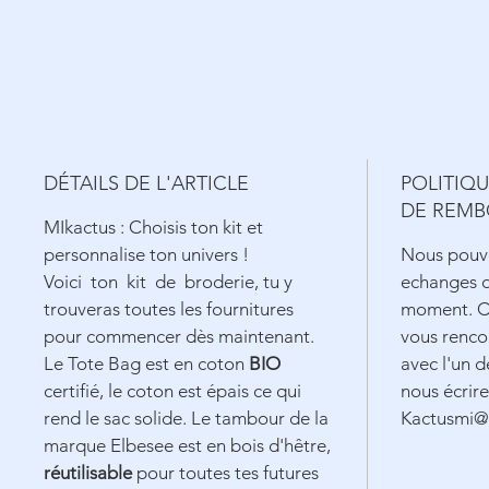
DÉTAILS DE L'ARTICLE
POLITIQ
DE REM
MIkactus : Choisis ton kit et
personnalise ton univers !
Nous pouvo
Voici ton kit de broderie, tu y
echanges o
trouveras toutes les fournitures
moment. Ce
pour commencer dès maintenant.
vous renco
Le Tote Bag est en coton
BIO
avec l'un de
certifié, le coton est épais ce qui
nous écrire
rend le sac solide. Le tambour de la
Kactusmi@
marque Elbesee est en bois d'hêtre,
réutilisable
pour toutes tes futures