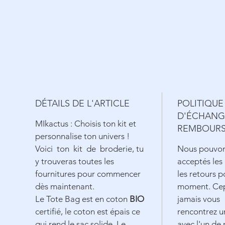
DÉTAILS DE L'ARTICLE
POLITIQUE
D'ÉCHANG
MIkactus : Choisis ton kit et
REMBOUR
personnalise ton univers !
Voici ton kit de broderie, tu
Nous pouvon
y trouveras toutes les
acceptés les
fournitures pour commencer
les retours p
dès maintenant.
moment. Cep
Le Tote Bag est en coton
BIO
jamais vous
certifié, le coton est épais ce
rencontrez 
qui rend le sac solide. Le
avec l'un de 