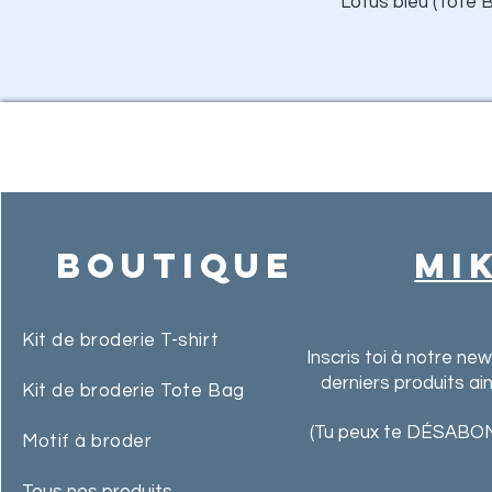
Lotus bleu (Tote B
Boutique
MI
Kit de broderie T-shirt
Inscris toi à notre ne
derniers produits ai
Kit de broderie Tote Bag
(Tu peux te DÉSABON
Motif à broder
Tous nos produits