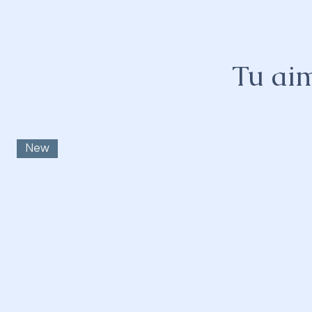
Tu aim
New