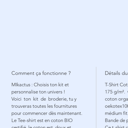
Comment ça fonctionne ?
Détails du
MIkactus : Choisis ton kit et
T-Shirt Co
personnalise ton univers !
175 g/m².
Voici ton kit de broderie, tu y
coton orga
trouveras toutes les fournitures
oekotex100
pour commencer dès maintenant.
médium fit
Le Tee-shirt est en coton BIO
Bande de p
certifié, le coton est doux et
Ce t-shirt 