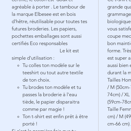
agréable à porter . Le tambour de
grande qua
la marque Elbesee est en bois
grammage 
d'hêtre, réutilisable pour toutes tes
biologique 
futures broderies. Les papiers,
vous satisf
pochettes emballages sont aussi
coupe medi
certifiés Eco responsables
bon mainti
Le kit est
forme. Très
simple d'utilisation :
est super 
Tu colles ton modèle sur le
aussi bien 
teeshirt ou tout autre textile
durant la 
de ton choix.
Tailles Ho
Tu brodes ton modèle et tu
/ M (50cm-
passes la broderie à l'eau
74cm) / XL
tiède, le papier disparaitra
(59cm-78c
comme par magie !
Taille Fem
Ton t-shirt est enfin prêt à être
cm) / M (49
porté !
cm-66 cm) 