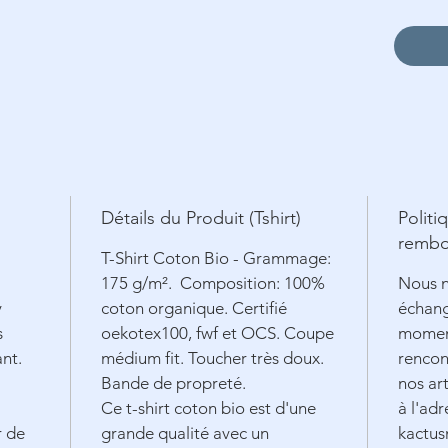
Détails du Produit (Tshirt)
Politi
rembo
T-Shirt Coton Bio - Grammage:
175 g/m². Composition: 100%
Nous n
y
coton organique. Certifié
échang
s
oekotex100, fwf et OCS. Coupe
moment
ant.
médium fit. Toucher très doux.
rencon
Bande de propreté.
nos art
Ce t-shirt coton bio est d'une
à l'adr
r de
grande qualité avec un
kactu