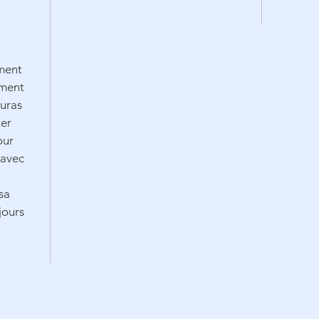
ement
ement
auras
ter
our
 avec
sa
jours