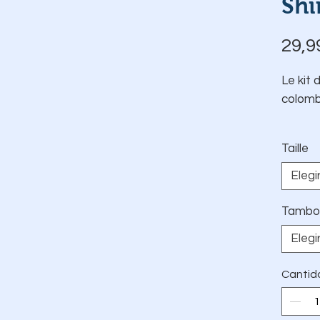
Shi
29,9
Le kit 
colomb
Taille
Elegi
Tambo
Elegi
Cantid