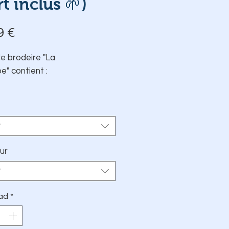
rt inclus 🌱)
Precio
9 €
de brodeire "La
e" contient :
Le T-Shirt en
coton 100 %
BIO
Les Fils DMC d'origine
r
Française 🇫🇷
Le modèle choisi pré-
ur
imprimé sur du papier
r
transfert autocollant et
hydrosoluble
ad
*
Une fiche explicative
Une aiguille