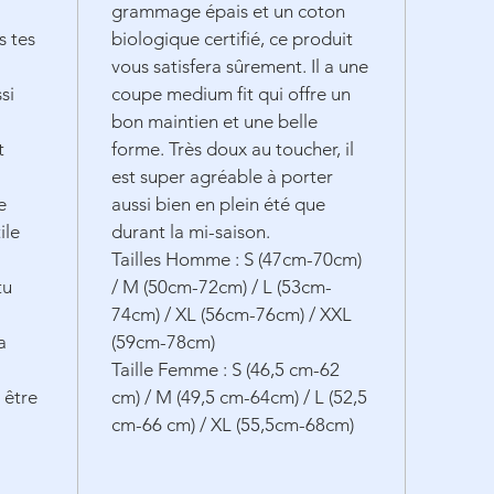
grammage épais et un coton
s tes
biologique certifié, ce produit
vous satisfera sûrement. Il a une
si
coupe medium fit qui offre un
bon maintien et une belle
t
forme. Très doux au toucher, il
est super agréable à porter
e
aussi bien en plein été que
ile
durant la mi-saison.
Tailles Homme : S (47cm-70cm)
tu
/ M (50cm-72cm) / L (53cm-
74cm) / XL (56cm-76cm) / XXL
a
(59cm-78cm)
Taille Femme : S (46,5 cm-62
à être
cm) / M (49,5 cm-64cm) / L (52,5
cm-66 cm) / XL (55,5cm-68cm)