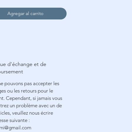
Un Tambour Elbesee 🇬🇧 de
ø12 cm (Optionnel)
Agregar al carrito
que d'échange et de
ursement
e pouvons pas accepter les
es ou les retours pour le
. Cependant, si jamais vous
trez un problème avec un de
icles, veuillez nous écrire
esse suivante :
smi@gmail.com