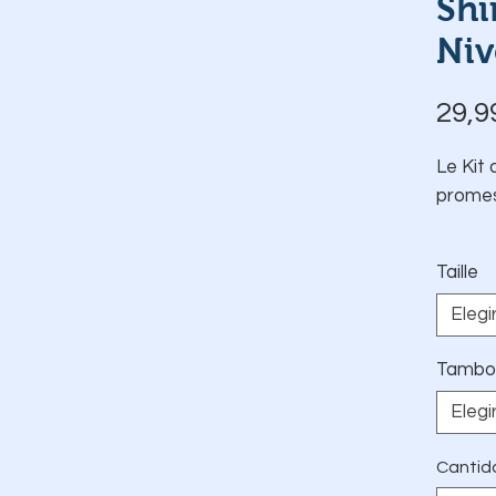
Shi
Niv
29,9
Le Kit 
promes
Taille
Elegi
Tambo
Elegi
Cantid