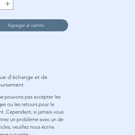
Une aiguille
Un Tambour Elbesee 🇬🇧 de
ø12 cm (Optionnel)
Agregar al carrito
que d'échange et de
ursement
e pouvons pas accepter les
es ou les retours pour le
. Cependant, si jamais vous
trez un problème avec un de
icles, veuillez nous écrire
esse suivante :