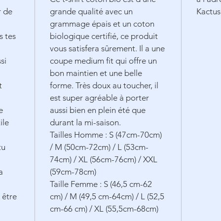
r de
grande qualité avec un
Kactu
grammage épais et un coton
s tes
biologique certifié, ce produit
vous satisfera sûrement. Il a une
si
coupe medium fit qui offre un
bon maintien et une belle
t
forme. Très doux au toucher, il
est super agréable à porter
e
aussi bien en plein été que
ile
durant la mi-saison.
Tailles Homme : S (47cm-70cm)
tu
/ M (50cm-72cm) / L (53cm-
74cm) / XL (56cm-76cm) / XXL
a
(59cm-78cm)
Taille Femme : S (46,5 cm-62
à être
cm) / M (49,5 cm-64cm) / L (52,5
cm-66 cm) / XL (55,5cm-68cm)