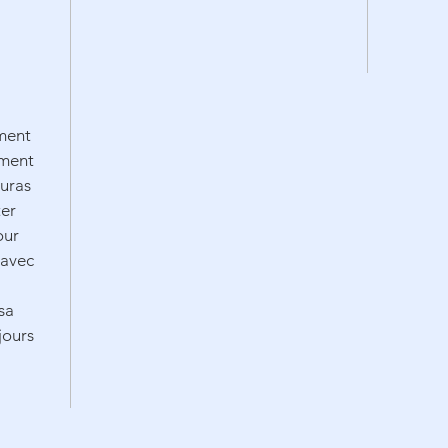
ement
ement
auras
ter
our
 avec
sa
jours