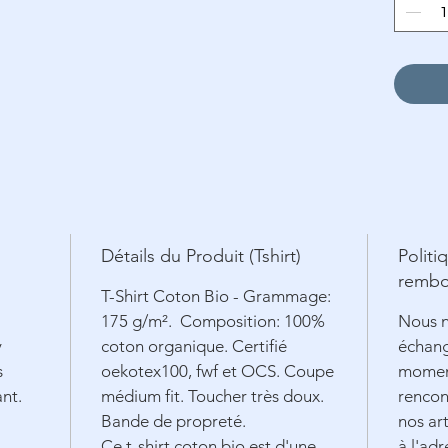
Détails du Produit (Tshirt)
Politi
rembo
T-Shirt Coton Bio - Grammage:
175 g/m². Composition: 100%
Nous n
y
coton organique. Certifié
échang
s
oekotex100, fwf et OCS. Coupe
moment
ant.
médium fit. Toucher très doux.
rencon
Bande de propreté.
nos art
Ce t-shirt coton bio est d'une
à l'adr