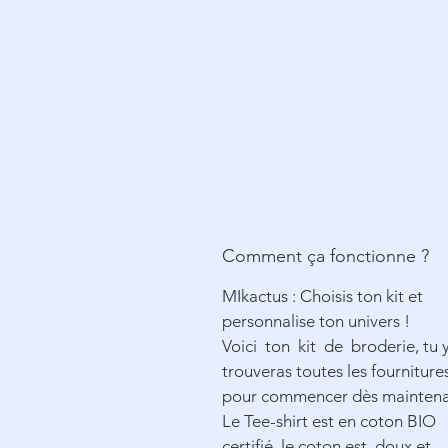
Comment ça fonctionne ?
MIkactus : Choisis ton kit et
personnalise ton univers !
Voici ton kit de broderie, tu 
trouveras toutes les fourniture
pour commencer dès mainten
Le Tee-shirt est en coton
BIO
certifié, le coton est doux et