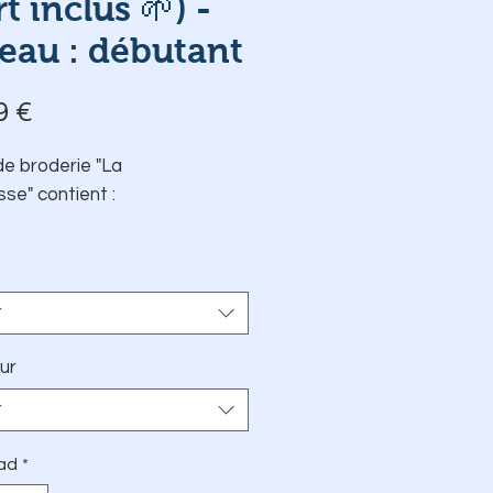
rt inclus 🌱) -
eau : débutant
Precio
9 €
de broderie "La
se" contient :
Le T-Shirt en
coton 100 %
BIO
Les Fils DMC d'origine
r
Française 🇫🇷
Le modèle choisi pré-
ur
imprimé sur du papier
r
transfert autocollant et
hydrosoluble
ad
*
Une fiche explicative