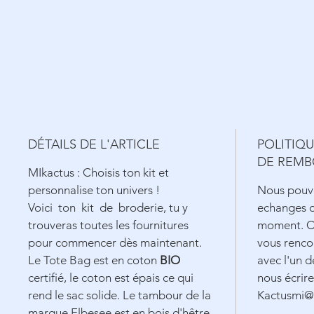
DÉTAILS DE L'ARTICLE
POLITIQ
DE REM
MIkactus : Choisis ton kit et
personnalise ton univers !
Nous pouvo
Voici ton kit de broderie, tu y
echanges o
trouveras toutes les fournitures
moment. Ce
pour commencer dès maintenant.
vous renco
Le Tote Bag est en coton
BIO
avec l'un de
certifié, le coton est épais ce qui
nous écrire
rend le sac solide. Le tambour de la
Kactusmi@
marque Elbesee est en bois d'hêtre,