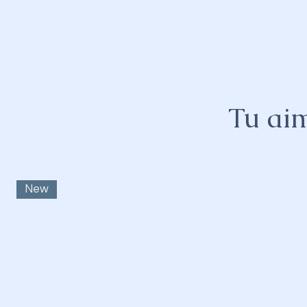
Tu aim
New