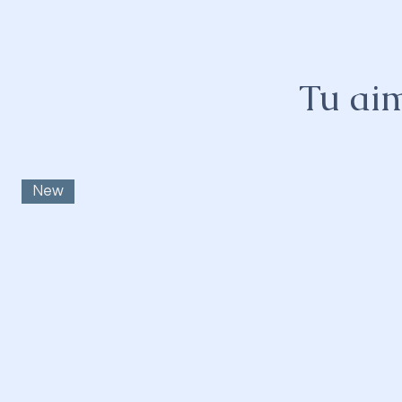
Tu aim
New