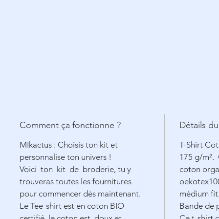
Comment ça fonctionne ?
Détails du
MIkactus : Choisis ton kit et
T-Shirt Co
personnalise ton univers !
175 g/m².
Voici ton kit de broderie, tu y
coton orga
trouveras toutes les fournitures
oekotex100
pour commencer dès maintenant.
médium fit
Le Tee-shirt est en coton
BIO
Bande de p
certifié, le coton est doux et
Ce t-shirt 