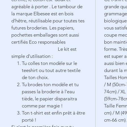
agréable à porter . Le tambour de
grande qua
la marque Elbesee est en bois
grammage 
d'hêtre,
réutilisable
pour toutes tes
biologique 
futures broderies. Les papiers,
vous satisf
pochettes emballages sont aussi
coupe medi
certifiés Eco responsables
bon mainti
Le kit est
forme. Très
simple d'utilisation :
est super 
Tu colles ton modèle sur le
aussi bien 
teeshirt ou tout autre textile
durant la 
de ton choix.
Tailles Ho
Tu brodes ton modéle et tu
/ M (50cm-
passes la broderie à l'eau
74cm) / XL
tiède, le papier disparaitra
(59cm-78c
comme par magie !
Taille Fem
Ton t-shirt est enfin prêt à être
cm) / M (49
porté !
cm-66 cm) 