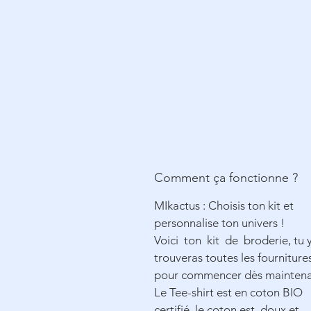
Comment ça fonctionne ?
MIkactus : Choisis ton kit et
personnalise ton univers !
Voici ton kit de broderie, tu 
trouveras toutes les fourniture
pour commencer dès mainten
Le Tee-shirt est en coton
BIO
certifié, le coton est doux et