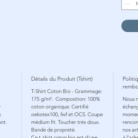
Détails du Produit (Tshirt)
Politi
rembo
T-Shirt Coton Bio - Grammage:
175 g/m². Composition: 100%
Nous n
y
coton organique. Certifié
échang
s
oekotex100, fwf et OCS. Coupe
moment
ant.
médium fit. Toucher très doux.
rencon
Bande de propreté.
nos art
Ce t-shirt coton bio est d'une
à l'adr