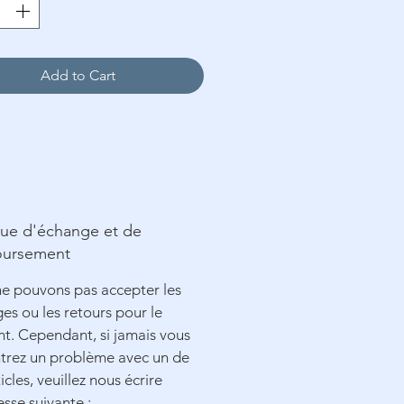
ø12 cm (Optionnel)
Add to Cart
que d'échange et de
ursement
e pouvons pas accepter les
es ou les retours pour le
. Cependant, si jamais vous
trez un problème avec un de
icles, veuillez nous écrire
esse suivante :