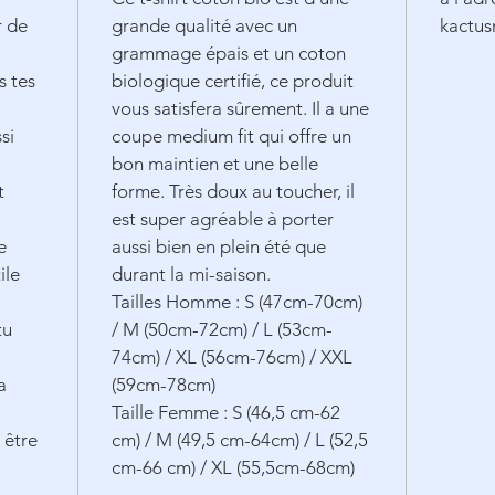
r de
grande qualité avec un
kactu
grammage épais et un coton
s tes
biologique certifié, ce produit
vous satisfera sûrement. Il a une
si
coupe medium fit qui offre un
bon maintien et une belle
t
forme. Très doux au toucher, il
est super agréable à porter
e
aussi bien en plein été que
ile
durant la mi-saison.
Tailles Homme : S (47cm-70cm)
tu
/ M (50cm-72cm) / L (53cm-
74cm) / XL (56cm-76cm) / XXL
a
(59cm-78cm)
Taille Femme : S (46,5 cm-62
à être
cm) / M (49,5 cm-64cm) / L (52,5
cm-66 cm) / XL (55,5cm-68cm)