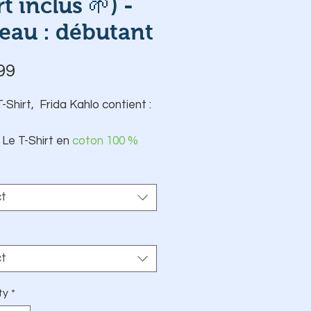
rt inclus 🌱) -
eau : débutant
Price
99
T-Shirt, Frida Kahlo contient :
Le T-Shirt en
coton 100 %
BIO
Les Fils DMC d'origine
Française 🇫🇷
ct
Le modèle choisi pré-
imprimé sur papier transfert
autocollant et hydrosoluble
ct
Une fiche explicative
Une aiguille
ty
*
Un Tambour Elbesee 🇬🇧 de