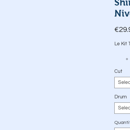
Shi
Niv
€29.
Le Kit 
Cut
Sele
Drum
Sele
Quanti