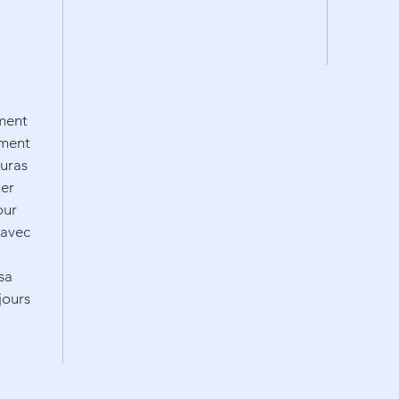
ement
ement
auras
ter
our
 avec
sa
jours