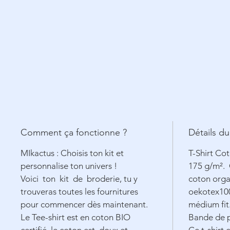
Comment ça fonctionne ?
Détails du
MIkactus : Choisis ton kit et
T-Shirt Co
personnalise ton univers !
175 g/m².
Voici ton kit de broderie, tu y
coton orga
trouveras toutes les fournitures
oekotex100
pour commencer dès maintenant.
médium fit
Le Tee-shirt est en coton
BIO
Bande de p