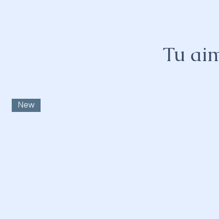
Tu aim
New