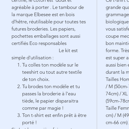
certifié, le coton est doux et
Ce t-shirt 
agréable à porter . Le tambour de
grande qua
la marque Elbesee est en bois
grammage 
d'hêtre,
réutilisable
pour toutes tes
biologique 
futures broderies. Les papiers,
vous satisf
pochettes emballages sont aussi
coupe medi
certifiés Eco responsables
bon mainti
Le kit est
forme. Très
simple d'utilisation :
est super 
Tu colles ton modèle sur le
aussi bien 
teeshirt ou tout autre textile
durant la 
de ton choix.
Tailles Ho
Tu brodes ton modéle et tu
/ M (50cm-
passes la broderie à l'eau
74cm) / XL
tiède, le papier disparaitra
(59cm-78c
comme par magie !
Taille Fem
Ton t-shirt est enfin prêt à être
cm) / M (49
porté !
cm-66 cm) 