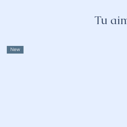
Tu aim
New