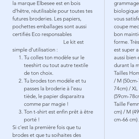
la marque Elbesee est en bois
grammage 
d'hêtre,
réutilisable
pour toutes tes
biologique 
futures broderies. Les papiers,
vous satisf
pochettes emballages sont aussi
coupe medi
certifiés Eco responsables
bon mainti
Le kit est
forme. Très
simple d'utilisation :
est super 
Tu colles ton modèle sur le
aussi bien 
teeshirt ou tout autre textile
durant la 
de ton choix.
Tailles Ho
Tu brodes ton modéle et tu
/ M (50cm-
passes la broderie à l'eau
74cm) / XL
tiède, le papier disparaitra
(59cm-78c
comme par magie !
Taille Fem
Ton t-shirt est enfin prêt à être
cm) / M (49
porté !
cm-66 cm) 
Si c'est la première fois que tu
brodes et que tu soihaites des