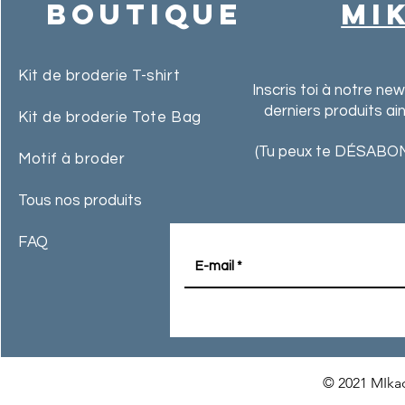
Boutique
MI
Kit de broderie T-shirt
Inscris toi à notre ne
derniers produits ai
Kit de broderie Tote Bag
(Tu peux te DÉSABON
Motif à broder
Tous nos produits
FAQ
© 2021 MIkac