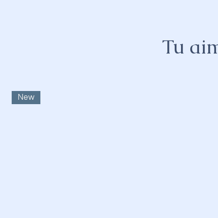
Tu aim
New