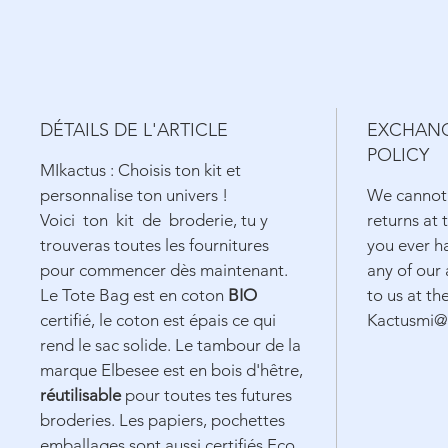
DÉTAILS DE L'ARTICLE
EXCHANG
POLICY
MIkactus : Choisis ton kit et
personnalise ton univers !
We cannot
Voici ton kit de broderie, tu y
returns at 
trouveras toutes les fournitures
you ever h
pour commencer dès maintenant.
any of our 
Le Tote Bag est en coton
BIO
to us at th
certifié, le coton est épais ce qui
Kactusmi@
rend le sac solide. Le tambour de la
marque Elbesee est en bois d'hêtre,
réutilisable
pour toutes tes futures
broderies. Les papiers, pochettes
emballages sont aussi certifiés Eco