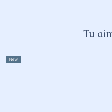
Tu aim
New