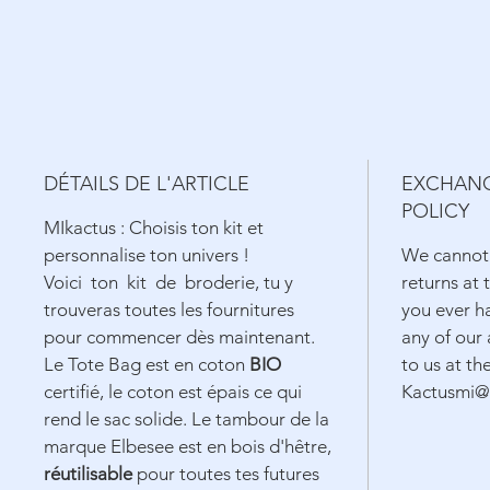
DÉTAILS DE L'ARTICLE
EXCHANG
POLICY
MIkactus : Choisis ton kit et
personnalise ton univers !
We cannot
Voici ton kit de broderie, tu y
returns at 
trouveras toutes les fournitures
you ever h
pour commencer dès maintenant.
any of our 
Le Tote Bag est en coton
BIO
to us at th
certifié, le coton est épais ce qui
Kactusmi@
rend le sac solide. Le tambour de la
marque Elbesee est en bois d'hêtre,
réutilisable
pour toutes tes futures